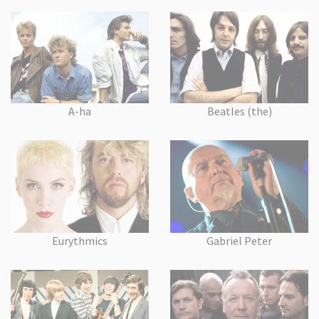
A-ha
Beatles (the)
Eurythmics
Gabriel Peter