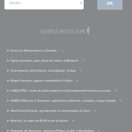
OK
SUIVEZ-NOUS SUR
Esat Les Micocouliers à Sorède.
Agrip Aventure, parc dans les abres à Montech
Charcuteries d'Occitanie, Carla-Bayle, Ariège
Bégué Gestion, agence immobilière à Brax
LINEA PRO, vente et achat matériel et électroportatif neuf et occasion
SIMED Plâtrerie à Toulouse, spécialiste plâtrerie, isolation, chape liquide
Nord Ouest Events, pyrotechnie et sonorisation à Caen
Mint Fm, la radio du R'n'B et de la Dance
Domaine de Belcayre, maison d'hôtes et gîte à Montauban