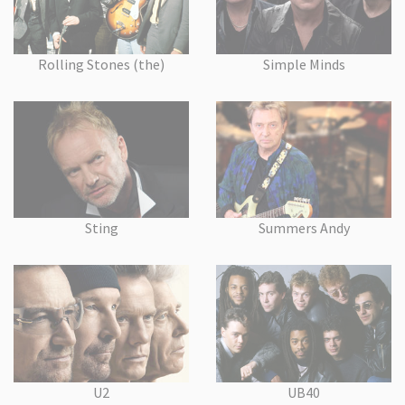
Rolling Stones (the)
Simple Minds
Sting
Summers Andy
U2
UB40