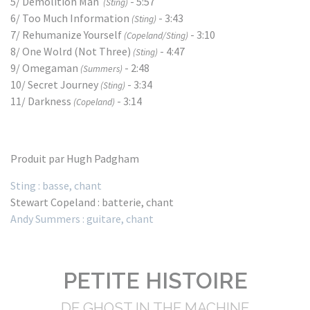
5/ Demolition Man
- 5:57
(Sting)
6/ Too Much Information
- 3:43
(Sting)
7/ Rehumanize Yourself
- 3:10
(Copeland/Sting)
8/ One Wolrd (Not Three)
- 4:47
(Sting)
9/ Omegaman
- 2:48
(Summers)
10/ Secret Journey
- 3:34
(Sting)
11/ Darkness
- 3:14
(Copeland)
Produit par Hugh Padgham
Sting : basse, chant
Stewart Copeland : batterie, chant
Andy Summers : guitare, chant
PETITE HISTOIRE
DE GHOST IN THE MACHINE