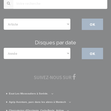
OK
Disques par date
OK
SUIVEZ-NOUS SUR
Esat Les Micocouliers à Sorède.
Agrip Aventure, parc dans les abres à Montech
Charcuteries d'Occitanie, Carla-Bayle, Ariège