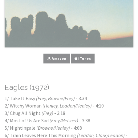
Amazon
iTunes
Eagles (1972)
1/ Take It Easy
(Frey, Browne/Frey)
- 3:34
2/ Witchy Woman
(Henley, Leadon/Henley)
- 4:10
3/ Chug All Night
(Frey)
- 3:18
4/ Most of Us Are Sad
(Frey/Meisner)
- 3:38
5/ Nightingale
(Browne/Henley)
- 4:08
6/ Train Leaves Here This Morning
(Leadon, Clark/Leadon)
-