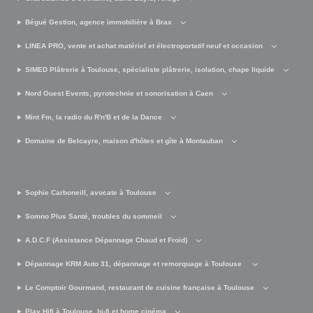
Bégué Gestion, agence immobilière à Brax
LINEA PRO, vente et achat matériel et électroportatif neuf et occasion
SIMED Plâtrerie à Toulouse, spécialiste plâtrerie, isolation, chape liquide
Nord Ouest Events, pyrotechnie et sonorisation à Caen
Mint Fm, la radio du R'n'B et de la Dance
Domaine de Belcayre, maison d'hôtes et gîte à Montauban
Sophie Carboneill, avocate à Toulouse
Somno Plus Santé, troubles du sommeil
A.D.C.F (Assistance Dépannage Chaud et Froid)
Dépannage KRM Auto 31, dépannage et remorquage à Toulouse
Le Comptoir Gourmand, restaurant de cuisine française à Toulouse
Play Hifi à Toulouse, hi-fi et home cinéma