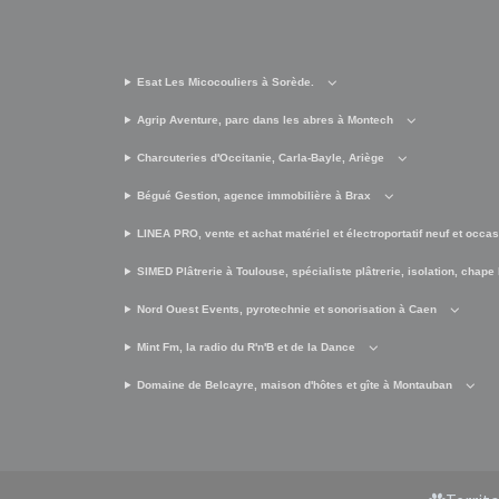
Esat Les Micocouliers à Sorède.
Agrip Aventure, parc dans les abres à Montech
Charcuteries d'Occitanie, Carla-Bayle, Ariège
Bégué Gestion, agence immobilière à Brax
LINEA PRO, vente et achat matériel et électroportatif neuf et occa
SIMED Plâtrerie à Toulouse, spécialiste plâtrerie, isolation, chape 
Nord Ouest Events, pyrotechnie et sonorisation à Caen
Mint Fm, la radio du R'n'B et de la Dance
Domaine de Belcayre, maison d'hôtes et gîte à Montauban