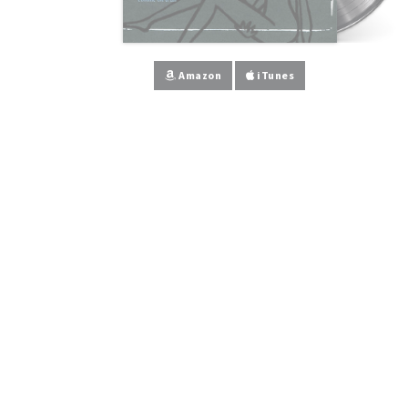
Amazon
iTunes