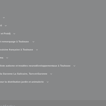
il
et Froid)
t remorquage à Toulouse
cuisine française à Toulouse
éma
liste autisme et troubles neurodéveloppementaux à Toulouse
 la Garonne La Salicaire, Tarn-et-Garonne
ur la distribution jardin et animalerie