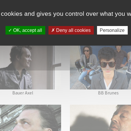
 cookies and gives you control over what you w
VOIR AUSSI
OK, accept all
Deny all cookies
Personalize
Artistes
Bauer Axel
BB Brunes