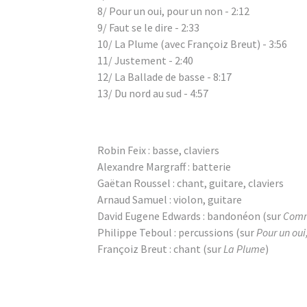
8/ Pour un oui, pour un non - 2:12
9/ Faut se le dire - 2:33
10/ La Plume (avec Françoiz Breut) - 3:56
11/ Justement - 2:40
12/ La Ballade de basse - 8:17
13/ Du nord au sud - 4:57
Robin Feix : basse, claviers
Alexandre Margraff : batterie
Gaëtan Roussel : chant, guitare, claviers
Arnaud Samuel : violon, guitare
David Eugene Edwards : bandonéon (sur
Comm
Philippe Teboul : percussions (sur
Pour un oui
Françoiz Breut : chant (sur
La Plume
)