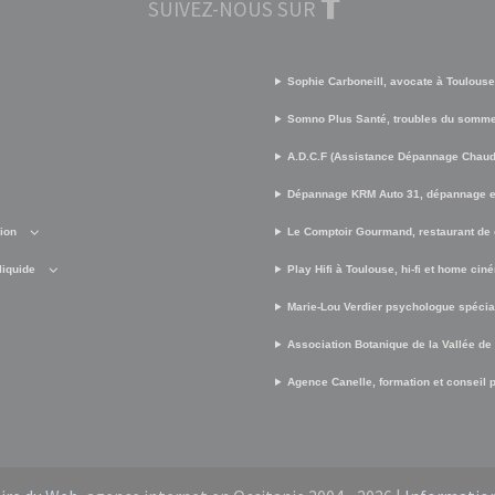
SUIVEZ-NOUS SUR
Sophie Carboneill, avocate à Toulouse
Somno Plus Santé, troubles du somme
A.D.C.F (Assistance Dépannage Chaud 
Dépannage KRM Auto 31, dépannage e
sion
Le Comptoir Gourmand, restaurant de 
liquide
Play Hifi à Toulouse, hi-fi et home cin
Marie-Lou Verdier psychologue spécia
Association Botanique de la Vallée de
Agence Canelle, formation et conseil po