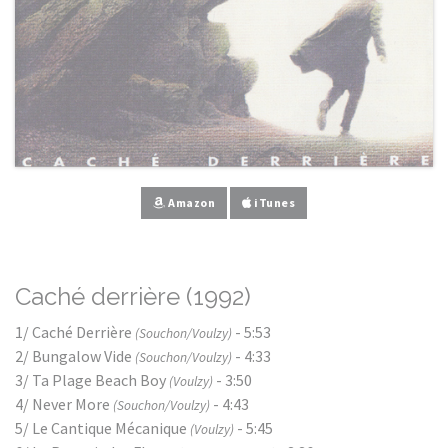
Amazon
iTunes
Caché derrière (1992)
1/ Caché Derrière
- 5:53
(Souchon/Voulzy)
2/ Bungalow Vide
- 4:33
(Souchon/Voulzy)
3/ Ta Plage Beach Boy
- 3:50
(Voulzy)
4/ Never More
- 4:43
(Souchon/Voulzy)
5/ Le Cantique Mécanique
- 5:45
(Voulzy)