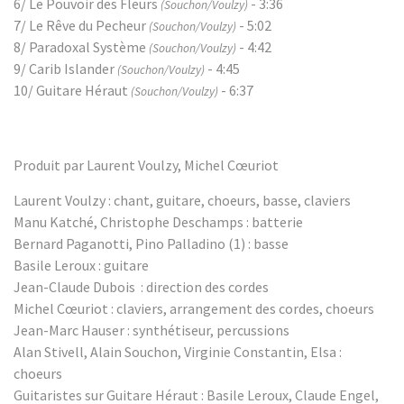
6/ Le Pouvoir des Fleurs
- 3:36
(Souchon/Voulzy)
7/ Le Rêve du Pecheur
- 5:02
(Souchon/Voulzy)
8/ Paradoxal Système
- 4:42
(Souchon/Voulzy)
9/ Carib Islander
- 4:45
(Souchon/Voulzy)
10/ Guitare Héraut
- 6:37
(Souchon/Voulzy)
Produit par Laurent Voulzy, Michel Cœuriot
Laurent Voulzy : chant, guitare, choeurs, basse, claviers
Manu Katché, Christophe Deschamps : batterie
Bernard Paganotti, Pino Palladino (1) : basse
Basile Leroux : guitare
Jean-Claude Dubois : direction des cordes
Michel Cœuriot : claviers, arrangement des cordes, choeurs
Jean-Marc Hauser : synthétiseur, percussions
Alan Stivell, Alain Souchon, Virginie Constantin, Elsa :
choeurs
Guitaristes sur Guitare Héraut : Basile Leroux, Claude Engel,