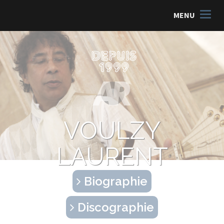
MENU
VOULZY
LAURENT
Biographie
Discographie