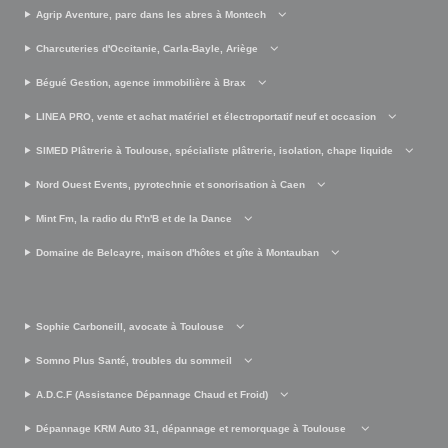
Agrip Aventure, parc dans les abres à Montech
Charcuteries d'Occitanie, Carla-Bayle, Ariège
Bégué Gestion, agence immobilière à Brax
LINEA PRO, vente et achat matériel et électroportatif neuf et occasion
SIMED Plâtrerie à Toulouse, spécialiste plâtrerie, isolation, chape liquide
Nord Ouest Events, pyrotechnie et sonorisation à Caen
Mint Fm, la radio du R'n'B et de la Dance
Domaine de Belcayre, maison d'hôtes et gîte à Montauban
Sophie Carboneill, avocate à Toulouse
Somno Plus Santé, troubles du sommeil
A.D.C.F (Assistance Dépannage Chaud et Froid)
Dépannage KRM Auto 31, dépannage et remorquage à Toulouse