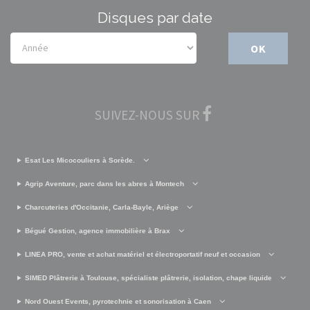
Disques par date
OK
SUIVEZ-NOUS SUR
Esat Les Micocouliers à Sorède.
Agrip Aventure, parc dans les abres à Montech
Charcuteries d'Occitanie, Carla-Bayle, Ariège
Bégué Gestion, agence immobilière à Brax
LINEA PRO, vente et achat matériel et électroportatif neuf et occasion
SIMED Plâtrerie à Toulouse, spécialiste plâtrerie, isolation, chape liquide
Nord Ouest Events, pyrotechnie et sonorisation à Caen