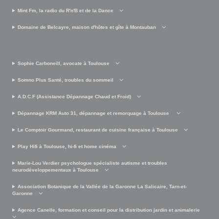
Mint Fm, la radio du R'n'B et de la Dance
Domaine de Belcayre, maison d'hôtes et gîte à Montauban
Sophie Carboneill, avocate à Toulouse
Somno Plus Santé, troubles du sommeil
A.D.C.F (Assistance Dépannage Chaud et Froid)
Dépannage KRM Auto 31, dépannage et remorquage à Toulouse
Le Comptoir Gourmand, restaurant de cuisine française à Toulouse
Play Hifi à Toulouse, hi-fi et home cinéma
Marie-Lou Verdier psychologue spécialiste autisme et troubles
neurodéveloppementaux à Toulouse
Association Botanique de la Vallée de la Garonne La Salicaire, Tarn-et-
Garonne
Agence Canelle, formation et conseil pour la distribution jardin et animalerie