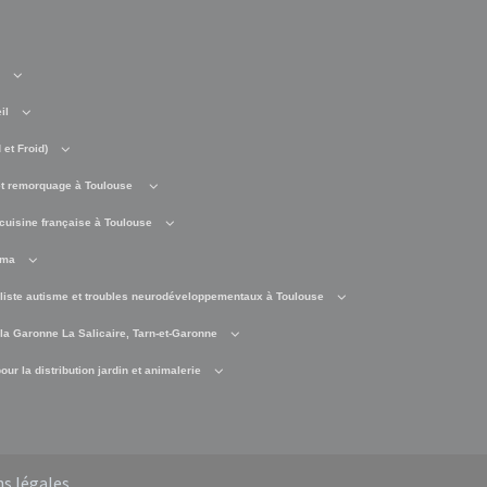
il
et Froid)
t remorquage à Toulouse
cuisine française à Toulouse
éma
liste autisme et troubles neurodéveloppementaux à Toulouse
 la Garonne La Salicaire, Tarn-et-Garonne
ur la distribution jardin et animalerie
s légales