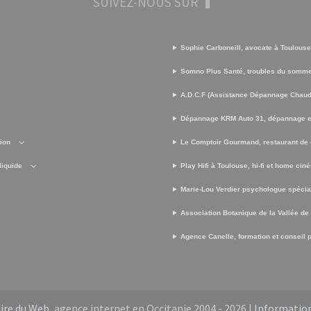
SUIVEZ-NOUS SUR
Sophie Carboneill, avocate à Toulouse
Somno Plus Santé, troubles du somme
A.D.C.F (Assistance Dépannage Chaud 
Dépannage KRM Auto 31, dépannage e
sion
Le Comptoir Gourmand, restaurant de 
liquide
Play Hifi à Toulouse, hi-fi et home cin
Marie-Lou Verdier psychologue spécia
Association Botanique de la Vallée de
Agence Canelle, formation et conseil po
oire du Web
, agence internet en Occitanie 2004 - 2026 |
Information