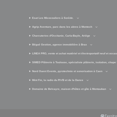
Esat Les Micocouliers à Sorède.
Agrip Aventure, parc dans les abres à Montech
Charcuteries d'Occitanie, Carla-Bayle, Ariège
Bégué Gestion, agence immobilière à Brax
LINEA PRO, vente et achat matériel et électroportatif neuf et occa
SIMED Plâtrerie à Toulouse, spécialiste plâtrerie, isolation, chape 
Nord Ouest Events, pyrotechnie et sonorisation à Caen
Mint Fm, la radio du R'n'B et de la Dance
Domaine de Belcayre, maison d'hôtes et gîte à Montauban
Territ