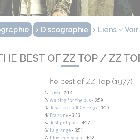
graphie
Discographie
Liens
Voir
THE BEST OF ZZ TOP / ZZ TO
The best of ZZ Top (1977)
1/
Tush
- 2:14
2/
Waiting for the bus
- 2:59
3/
Jesus just left Chicago
- 3:29
4/
Francine
- 3:33
5/
Just got paid
- 4:27
6/
La grange
- 3:51
7/
Blue jean blues
- 4:42