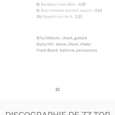
8/
Backdoor love affair
- 3:20
9/
Beer drinkers and hell raisers
- 3:23
10/
Heard it on the X
- 2:23
Billy Gibbons : chant, guitare
Dusty Hill : basse, chant, chœur
Frank Beard : batterie, percussions
DISCOGRAPHIE DE ZZ TOP