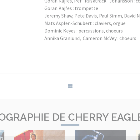
Goran Kajfes, Per "Rusktrack" Johansson : c
Goran Kajfes : trompette
Jeremy Shaw, Pete Davis, Paul Simm, David Ny
Mats Asplen-Schubert : claviers, orgue
Dominic Keyes : percussions, choeurs
Annika Granlund, Cameron McVey : choeurs
OGRAPHIE DE CHERRY EAGL