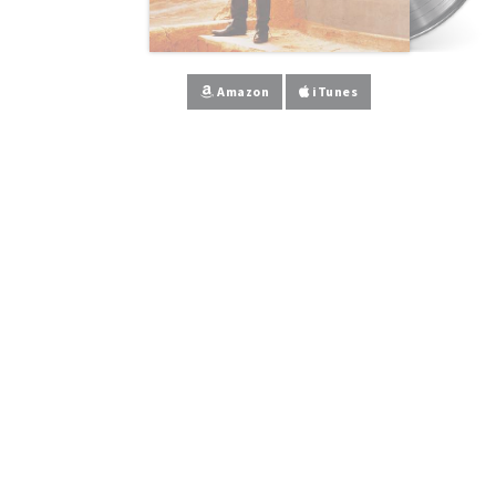
Amazon
iTunes