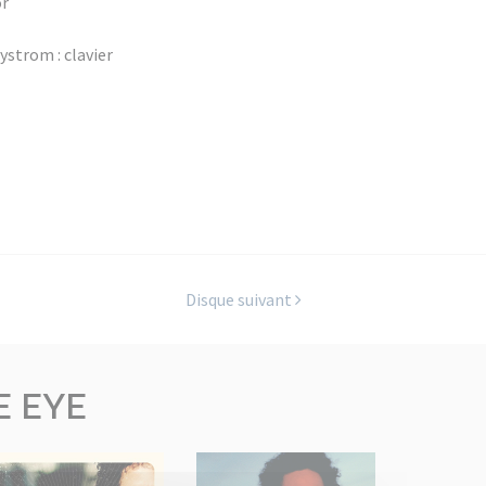
or
strom : clavier
Disque suivant
E EYE