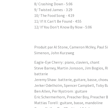
8/ Crashing Down - 5:06
9/ Twisted James - 3:29
10/ The Food Song - 4:19
11/ If It Can't Be Found - 4:55
12/ If You Don't Know By Now - 5:06
Produit par Al Stone, Cameron McVey, Paul S
Simenon, John Kurzweg
Eagle-Eye Cherry : piano, claviers, chant
Steve Barney, Martin Jonsson, Jim Bogios, R
batterie
Jeremy Shaw : batterie, guitare, basse, choeu
Jerker Odelholm, Spencer Campbell, Toby Ba
Ben Allen, Per Nystrom : guitare
Eric Schermerhorn, Preacher Boy, Preacher Bo
Mattias Torell : guitare, basse, mandoline