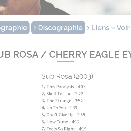
graphie
Discographie
Liens
Voir
UB ROSA / CHERRY EAGLE E
Sub Rosa (2003)
1/ This Paralysis - 4:07
2/ Skull Tattoo - 3:22
3/ The Strange - 3:52
4/ Up To You - 3:39
5/ Don't Give Up - 3:58
6/ How Come - 4:12
7/ Feels So Right - 4:19