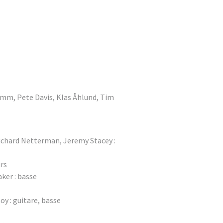
imm, Pete Davis, Klas Åhlund, Tim
ichard Netterman, Jeremy Stacey :
rs
ker : basse
y : guitare, basse