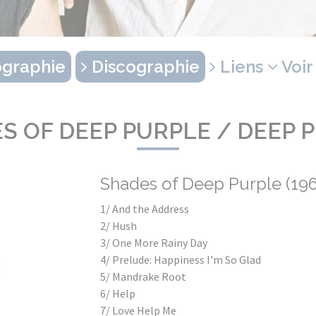
graphie
Discographie
Liens
Voir
S OF DEEP PURPLE / DEEP 
Shades of Deep Purple (196
1/ And the Address
2/ Hush
3/ One More Rainy Day
4/ Prelude: Happiness I'm So Glad
5/ Mandrake Root
6/ Help
7/ Love Help Me