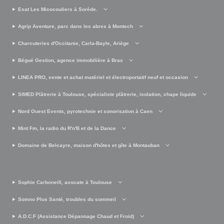
Esat Les Micocouliers à Sorède.
Agrip Aventure, parc dans les abres à Montech
Charcuteries d'Occitanie, Carla-Bayle, Ariège
Bégué Gestion, agence immobilière à Brax
LINEA PRO, vente et achat matériel et électroportatif neuf et occasion
SIMED Plâtrerie à Toulouse, spécialiste plâtrerie, isolation, chape liquide
Nord Ouest Events, pyrotechnie et sonorisation à Caen
Mint Fm, la radio du R'n'B et de la Dance
Domaine de Belcayre, maison d'hôtes et gîte à Montauban
Sophie Carboneill, avocate à Toulouse
Somno Plus Santé, troubles du sommeil
A.D.C.F (Assistance Dépannage Chaud et Froid)