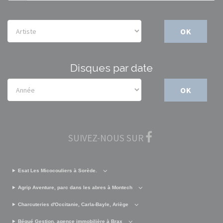
OK
Disques par date
OK
SUIVEZ-NOUS SUR
Esat Les Micocouliers à Sorède.
Agrip Aventure, parc dans les abres à Montech
Charcuteries d'Occitanie, Carla-Bayle, Ariège
Bégué Gestion, agence immobilière à Brax