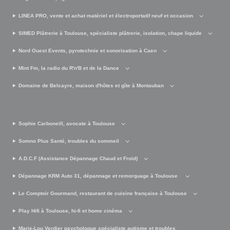
LINEA PRO, vente et achat matériel et électroportatif neuf et occasion
SIMED Plâtrerie à Toulouse, spécialiste plâtrerie, isolation, chape liquide
Nord Ouest Events, pyrotechnie et sonorisation à Caen
Mint Fm, la radio du R'n'B et de la Dance
Domaine de Belcayre, maison d'hôtes et gîte à Montauban
Sophie Carboneill, avocate à Toulouse
Somno Plus Santé, troubles du sommeil
A.D.C.F (Assistance Dépannage Chaud et Froid)
Dépannage KRM Auto 31, dépannage et remorquage à Toulouse
Le Comptoir Gourmand, restaurant de cuisine française à Toulouse
Play Hifi à Toulouse, hi-fi et home cinéma
Marie-Lou Verdier psychologue spécialiste autisme et troubles