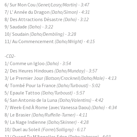
6/ Sur Mon Cou
(Genet/Lasry/Martin) - 3:47
7/ L' Année du Dragon
(Daho/Simon) - 4:31
8/ Des Attractions Désastre
(Daho) - 3:12
9/ Saudade
(Daho) - 3:22
10/ Soudain
(Daho/Dembling) - 3:28
11/ Au Commencement
(Daho/Wright) - 4:15
-CD2-
1/ Comme un Igloo
(Daho) - 3:54
2/ Des Heures Hindoues
(Daho/Munday) - 3:57
3/ Le Premier Jour
(Batson/Cracknell/Daho/Male) - 4:13
4/ Tombé Pour la France
(Daho/Turboust) - 5:02
5/ Epaule Tattoo
(Daho/Turboust) - 5:57
6/ San Antonio de la Luna
(Daho/Valentins) - 4:42
7/ Week-End À Rome (avec Vanessa Daou)
(Daho) - 4:34
8/ Le Brasier
(Daho/Ruffelle-Turner) - 4:11
9/ La Nage Indienne
(Daho/Skinner) - 4:28
10/ Duel au Soleil
(Farrel/Solligny) - 6:17
11/ Quand Tu M'Appelles Eden
(Daho/Johnson) - 4:03