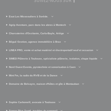
SUIVEZ-NOUS SUR
Esat Les Micocouliers à Sorède.
Agrip Aventure, parc dans les abres à Montech
Charcuteries d'Occitanie, Carla-Bayle, Ariège
Bégué Gestion, agence immobilière à Brax
LINEA PRO, vente et achat matériel et électroportatif neuf et occasion
SIMED Plâtrerie à Toulouse, spécialiste plâtrerie, isolation, chape liquide
Nord Ouest Events, pyrotechnie et sonorisation à Caen
Mint Fm, la radio du R'n'B et de la Dance
Domaine de Belcayre, maison d'hôtes et gîte à Montauban
Sophie Carboneill, avocate à Toulouse
Somno Plus Santé, troubles du sommeil