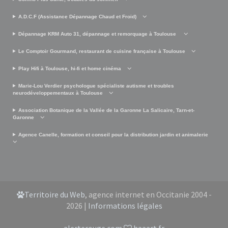
A.D.C.F (Assistance Dépannage Chaud et Froid)
Dépannage KRM Auto 31, dépannage et remorquage à Toulouse
Le Comptoir Gourmand, restaurant de cuisine française à Toulouse
Play Hifi à Toulouse, hi-fi et home cinéma
Marie-Lou Verdier psychologue spécialiste autisme et troubles
neurodéveloppementaux à Toulouse
Association Botanique de la Vallée de la Garonne La Salicaire, Tarn-et-
Garonne
Agence Canelle, formation et conseil pour la distribution jardin et animalerie
Territoire du Web
, agence internet en Occitanie 2004 -
2026 |
Informations légales
alerterouge.com
haaart.fr