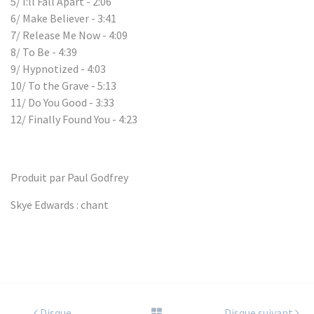
5/ I:ll Fall Apart - 2:06
6/ Make Believer - 3:41
7/ Release Me Now - 4:09
8/ To Be - 4:39
9/ Hypnotized - 4:03
10/ To the Grave - 5:13
11/ Do You Good - 3:33
12/ Finally Found You - 4:23
Produit par Paul Godfrey
Skye Edwards : chant
Disque
Disque suivant