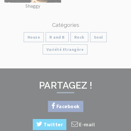
Shaggy
Catégories
House
R and B
Rock
Soul
Variété Etrangère
PARTAGEZ !
Facebook
Twitter
E-mail