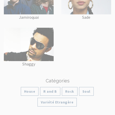
Jamiroquai
Sade
Shaggy
Catégories
House
R and B
Rock
Soul
Variété Etrangère