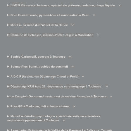
SIMED Plâtrerie à Toulouse, spécialiste plâtrerie, isolation, chape liquide
Nord Ouest Events, pyrotechnie et sonorisation à Caen
Mint Fm, la radio du R'n'B et de la Dance
Domaine de Belcayre, maison d'hôtes et gîte à Montauban
Sophie Carboneill, avocate à Toulouse
Somno Plus Santé, troubles du sommeil
A.D.C.F (Assistance Dépannage Chaud et Froid)
Dépannage KRM Auto 31, dépannage et remorquage à Toulouse
Le Comptoir Gourmand, restaurant de cuisine française à Toulouse
Play Hifi à Toulouse, hi-fi et home cinéma
Marie-Lou Verdier psychologue spécialiste autisme et troubles
neurodéveloppementaux à Toulouse
Association Botanique de la Vallée de la Garonne La Salicaire, Tarn-et-