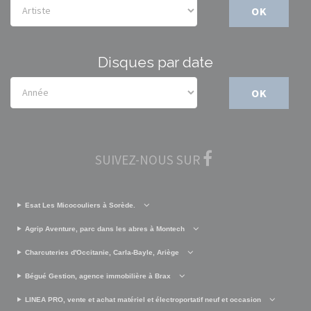
OK
Disques par date
OK
SUIVEZ-NOUS SUR
Esat Les Micocouliers à Sorède.
Agrip Aventure, parc dans les abres à Montech
Charcuteries d'Occitanie, Carla-Bayle, Ariège
Bégué Gestion, agence immobilière à Brax
LINEA PRO, vente et achat matériel et électroportatif neuf et occasion