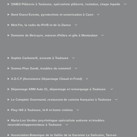
SIMED Plâtrerie à Toulouse, spécialiste plâtrerie, isolation, chape liquide
Nord Ouest Events, pyrotechnie et sonorisation à Caen
Mint Fm, la radio du R'n'B et de la Dance
Domaine de Belcayre, maison d'hôtes et gîte à Montauban
Sophie Carboneill, avocate à Toulouse
Somno Plus Santé, troubles du sommeil
A.D.C.F (Assistance Dépannage Chaud et Froid)
Dépannage KRM Auto 31, dépannage et remorquage à Toulouse
Le Comptoir Gourmand, restaurant de cuisine française à Toulouse
Play Hifi à Toulouse, hi-fi et home cinéma
Marie-Lou Verdier psychologue spécialiste autisme et troubles
neurodéveloppementaux à Toulouse
Association Botanique de la Vallée de la Garonne La Salicaire, Tarn-et-