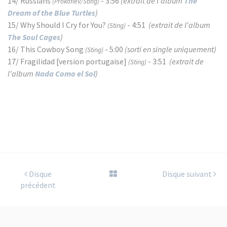
14/ Russians
- 3:56
(extrait de l'album
The
(Prokofiev/Sting)
Dream of the Blue Turtles
)
15/ Why Should I Cry for You?
- 4:51
(extrait de l'album
(Sting)
The Soul Cages
)
16/ This Cowboy Song
- 5:00
(sorti en single uniquement)
(Sting)
17/ Fragilidad [version portugaise]
- 3:51
(extrait de
(Sting)
l'album
Nada Como el Sol
)
Disque
Disque suivant
précédent