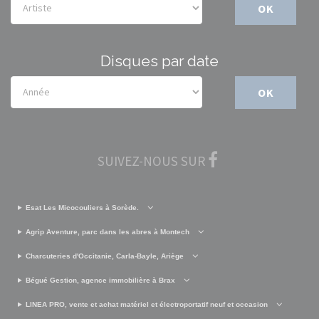
OK
Disques par date
OK
SUIVEZ-NOUS SUR
Esat Les Micocouliers à Sorède.
Agrip Aventure, parc dans les abres à Montech
Charcuteries d'Occitanie, Carla-Bayle, Ariège
Bégué Gestion, agence immobilière à Brax
LINEA PRO, vente et achat matériel et électroportatif neuf et occasion