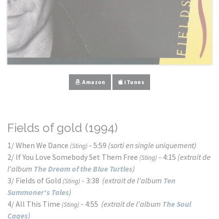
Amazon
iTunes
Fields of gold (1994)
1/ When We Dance
- 5:59
(sorti en single uniquement)
(Sting)
2/ If You Love Somebody Set Them Free
- 4:15
(extrait de
(Sting)
l'album
The Dream of the Blue Turtles
)
3/ Fields of Gold
- 3:38
(extrait de l'album
Ten
(Sting)
Summoner's Tales
)
4/ All This Time
- 4:55
(extrait de l'album
The Soul
(Sting)
Cages
)