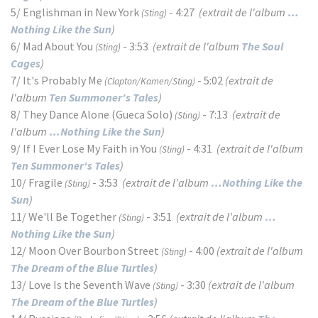
5/ Englishman in New York
- 4:27
(extrait de l'album
…
(Sting)
Nothing Like the Sun
)
6/ Mad About You
- 3:53
(extrait de l'album
The Soul
(Sting)
Cages
)
7/ It's Probably Me
- 5:02
(extrait de
(Clapton/Kamen/Sting)
l'album
Ten Summoner's Tales
)
8/ They Dance Alone (Gueca Solo)
- 7:13
(extrait de
(Sting)
l'album
…Nothing Like the Sun
)
9/ If I Ever Lose My Faith in You
- 4:31
(extrait de l'album
(Sting)
Ten Summoner's Tales
)
10/ Fragile
- 3:53
(extrait de l'album
…Nothing Like the
(Sting)
Sun
)
11/ We'll Be Together
- 3:51
(extrait de l'album
…
(Sting)
Nothing Like the Sun
)
12/ Moon Over Bourbon Street
- 4:00
(extrait de l'album
(Sting)
The Dream of the Blue Turtles
)
13/ Love Is the Seventh Wave
- 3:30
(extrait de l'album
(Sting)
The Dream of the Blue Turtles
)