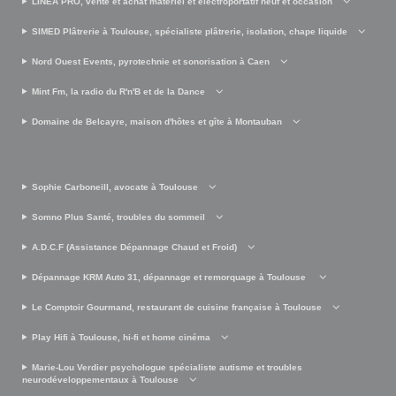
LINEA PRO, vente et achat matériel et électroportatif neuf et occasion
SIMED Plâtrerie à Toulouse, spécialiste plâtrerie, isolation, chape liquide
Nord Ouest Events, pyrotechnie et sonorisation à Caen
Mint Fm, la radio du R'n'B et de la Dance
Domaine de Belcayre, maison d'hôtes et gîte à Montauban
Sophie Carboneill, avocate à Toulouse
Somno Plus Santé, troubles du sommeil
A.D.C.F (Assistance Dépannage Chaud et Froid)
Dépannage KRM Auto 31, dépannage et remorquage à Toulouse
Le Comptoir Gourmand, restaurant de cuisine française à Toulouse
Play Hifi à Toulouse, hi-fi et home cinéma
Marie-Lou Verdier psychologue spécialiste autisme et troubles
neurodéveloppementaux à Toulouse