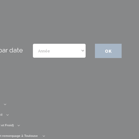
par date
OK
il
et Froid)
t remorquage à Toulouse