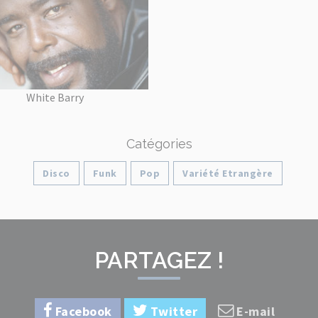
White Barry
Catégories
Disco
Funk
Pop
Variété Etrangère
PARTAGEZ !
Facebook
Twitter
E-mail