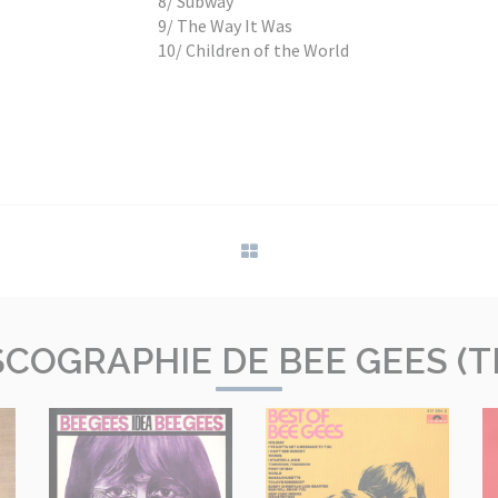
8/ Subway
9/ The Way It Was
10/ Children of the World
SCOGRAPHIE DE BEE GEES (T