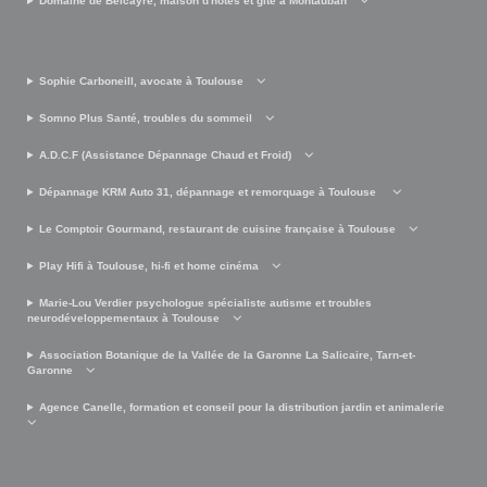
Domaine de Belcayre, maison d'hôtes et gîte à Montauban
Sophie Carboneill, avocate à Toulouse
Somno Plus Santé, troubles du sommeil
A.D.C.F (Assistance Dépannage Chaud et Froid)
Dépannage KRM Auto 31, dépannage et remorquage à Toulouse
Le Comptoir Gourmand, restaurant de cuisine française à Toulouse
Play Hifi à Toulouse, hi-fi et home cinéma
Marie-Lou Verdier psychologue spécialiste autisme et troubles
neurodéveloppementaux à Toulouse
Association Botanique de la Vallée de la Garonne La Salicaire, Tarn-et-
Garonne
Agence Canelle, formation et conseil pour la distribution jardin et animalerie