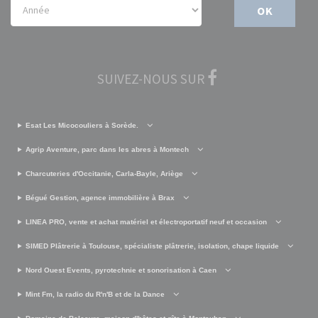
OK
SUIVEZ-NOUS SUR
Esat Les Micocouliers à Sorède.
Agrip Aventure, parc dans les abres à Montech
Charcuteries d'Occitanie, Carla-Bayle, Ariège
Bégué Gestion, agence immobilière à Brax
LINEA PRO, vente et achat matériel et électroportatif neuf et occasion
SIMED Plâtrerie à Toulouse, spécialiste plâtrerie, isolation, chape liquide
Nord Ouest Events, pyrotechnie et sonorisation à Caen
Mint Fm, la radio du R'n'B et de la Dance