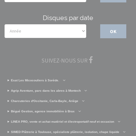
Disques par date
OK
SUIVEZ-NOUS SUR
Esat Les Micocouliers à Sorède.
Agrip Aventure, parc dans les abres à Montech
Charcuteries d'Occitanie, Carla-Bayle, Ariège
Bégué Gestion, agence immobilière à Brax
LINEA PRO, vente et achat matériel et électroportatif neuf et occasion
SIMED Plâtrerie à Toulouse, spécialiste plâtrerie, isolation, chape liquide