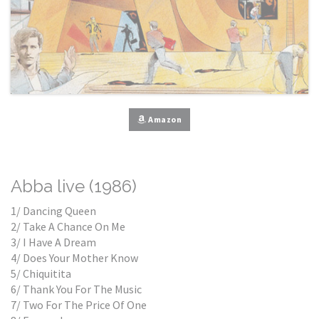
Amazon
Abba live (1986)
1/ Dancing Queen
2/ Take A Chance On Me
3/ I Have A Dream
4/ Does Your Mother Know
5/ Chiquitita
6/ Thank You For The Music
7/ Two For The Price Of One