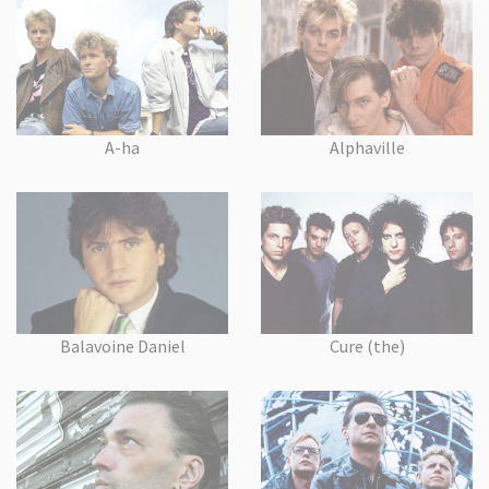
A-ha
Alphaville
Balavoine Daniel
Cure (the)