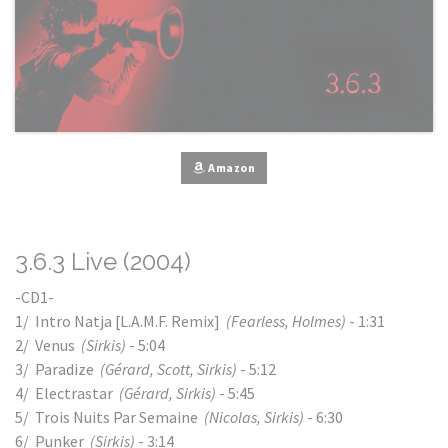
Amazon
3.6.3 Live (2004)
-CD1-
1/ Intro Natja [L.A.M.F. Remix]
(Fearless, Holmes)
- 1:31
2/ Venus
(Sirkis)
- 5:04
3/ Paradize
(Gérard, Scott, Sirkis)
- 5:12
4/ Electrastar
(Gérard, Sirkis)
- 5:45
5/ Trois Nuits Par Semaine
(Nicolas, Sirkis)
- 6:30
6/ Punker
(Sirkis)
- 3:14