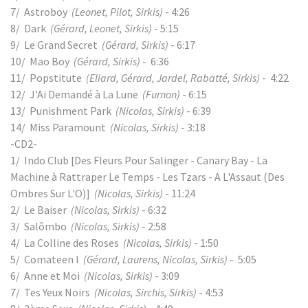
7/ Astroboy
(Leonet, Pilot, Sirkis)
- 4:26
8/ Dark
(Gérard, Leonet, Sirkis)
- 5:15
9/ Le Grand Secret
(Gérard, Sirkis)
- 6:17
10/ Mao Boy
(Gérard, Sirkis)
- 6:36
11/ Popstitute
(Eliard, Gérard, Jardel, Rabatté, Sirkis)
- 4:22
12/ J'Ai Demandé à La Lune
(Furnon)
- 6:15
13/ Punishment Park
(Nicolas, Sirkis)
- 6:39
14/ Miss Paramount
(Nicolas, Sirkis)
- 3:18
-CD2-
1/ Indo Club [Des Fleurs Pour Salinger - Canary Bay - La
Machine à Rattraper Le Temps - Les Tzars - A L'Assaut (Des
Ombres Sur L'O)]
(Nicolas, Sirkis)
- 11:24
2/ Le Baiser
(Nicolas, Sirkis)
- 6:32
3/ Salômbo
(Nicolas, Sirkis)
- 2:58
4/ La Colline des Roses
(Nicolas, Sirkis)
- 1:50
5/ Comateen I
(Gérard, Laurens, Nicolas, Sirkis)
- 5:05
6/ Anne et Moi
(Nicolas, Sirkis)
- 3:09
7/ Tes Yeux Noirs
(Nicolas, Sirchis, Sirkis)
- 4:53