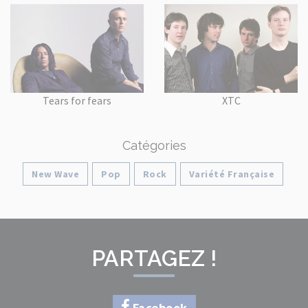
Tears for fears
XTC
Catégories
New Wave
Pop
Rock
Variété Française
PARTAGEZ !
Facebook