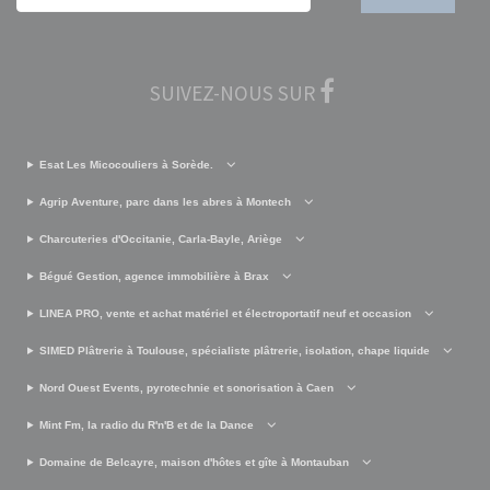
SUIVEZ-NOUS SUR
Esat Les Micocouliers à Sorède.
Agrip Aventure, parc dans les abres à Montech
Charcuteries d'Occitanie, Carla-Bayle, Ariège
Bégué Gestion, agence immobilière à Brax
LINEA PRO, vente et achat matériel et électroportatif neuf et occasion
SIMED Plâtrerie à Toulouse, spécialiste plâtrerie, isolation, chape liquide
Nord Ouest Events, pyrotechnie et sonorisation à Caen
Mint Fm, la radio du R'n'B et de la Dance
Domaine de Belcayre, maison d'hôtes et gîte à Montauban