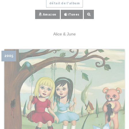
détail de l'album
Amazon
iTunes
Alice & June
2005