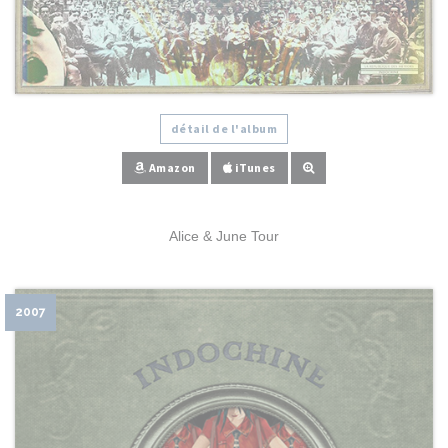
détail de l'album
Amazon
iTunes
Alice & June Tour
2007