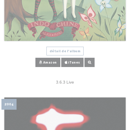
détail de l'album
Amazon
iTunes
3.6.3 Live
2004