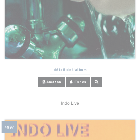
détail de l'album
Amazon
iTunes
Indo Live
1997