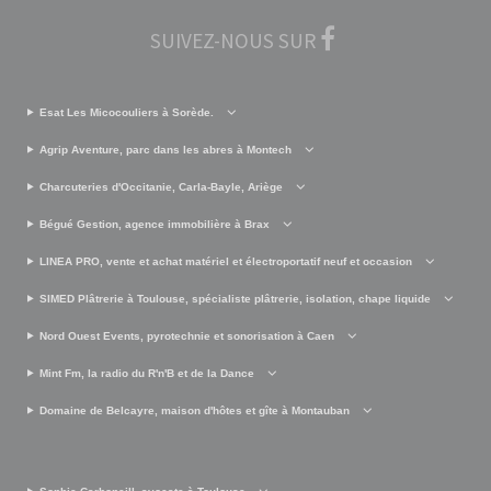
SUIVEZ-NOUS SUR
Esat Les Micocouliers à Sorède.
Agrip Aventure, parc dans les abres à Montech
Charcuteries d'Occitanie, Carla-Bayle, Ariège
Bégué Gestion, agence immobilière à Brax
LINEA PRO, vente et achat matériel et électroportatif neuf et occasion
SIMED Plâtrerie à Toulouse, spécialiste plâtrerie, isolation, chape liquide
Nord Ouest Events, pyrotechnie et sonorisation à Caen
Mint Fm, la radio du R'n'B et de la Dance
Domaine de Belcayre, maison d'hôtes et gîte à Montauban