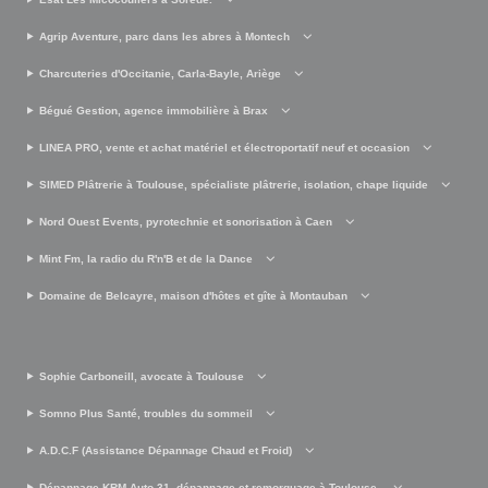
Agrip Aventure, parc dans les abres à Montech
Charcuteries d'Occitanie, Carla-Bayle, Ariège
Bégué Gestion, agence immobilière à Brax
LINEA PRO, vente et achat matériel et électroportatif neuf et occasion
SIMED Plâtrerie à Toulouse, spécialiste plâtrerie, isolation, chape liquide
Nord Ouest Events, pyrotechnie et sonorisation à Caen
Mint Fm, la radio du R'n'B et de la Dance
Domaine de Belcayre, maison d'hôtes et gîte à Montauban
Sophie Carboneill, avocate à Toulouse
Somno Plus Santé, troubles du sommeil
A.D.C.F (Assistance Dépannage Chaud et Froid)
Dépannage KRM Auto 31, dépannage et remorquage à Toulouse