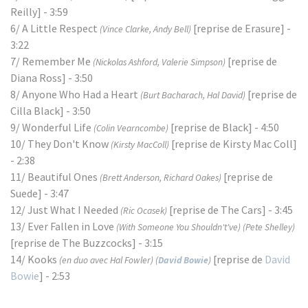
Reilly] - 3:59
6/ A Little Respect
[reprise de Erasure] -
(Vince Clarke, Andy Bell)
3:22
7/ Remember Me
[reprise de
(Nickolas Ashford, Valerie Simpson)
Diana Ross] - 3:50
8/ Anyone Who Had a Heart
[reprise de
(Burt Bacharach, Hal David)
Cilla Black] - 3:50
9/ Wonderful Life
[reprise de Black] - 4:50
(Colin Vearncombe)
10/ They Don't Know
[reprise de Kirsty Mac Coll]
(Kirsty MacColl)
- 2:38
11/ Beautiful Ones
[reprise de
(Brett Anderson, Richard Oakes)
Suede] - 3:47
12/ Just What I Needed
[reprise de The Cars] - 3:45
(Ric Ocasek)
13/ Ever Fallen in Love
(With Someone You Shouldn't've)
(Pete Shelley)
[reprise de The Buzzcocks] - 3:15
14/ Kooks
[reprise de
David
(en duo avec Hal Fowler)
(
David Bowie
)
Bowie
] - 2:53