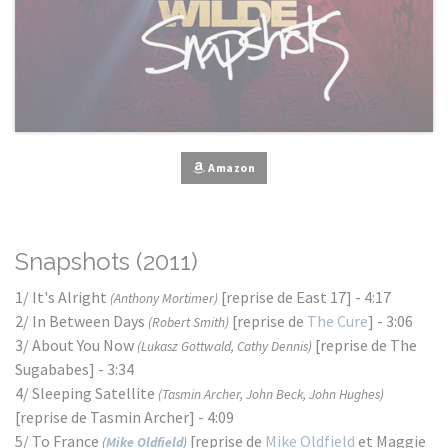
Amazon
Snapshots (2011)
1/ It's Alright
[reprise de East 17] - 4:17
(Anthony Mortimer)
2/ In Between Days
[reprise de
The Cure
] - 3:06
(Robert Smith)
3/ About You Now
[reprise de The
(Lukasz Gottwald, Cathy Dennis)
Sugababes] - 3:34
4/ Sleeping Satellite
(Tasmin Archer, John Beck, John Hughes)
[reprise de Tasmin Archer] - 4:09
5/ To France
[reprise de
Mike Oldfield
et Maggie
(
Mike Oldfield
)