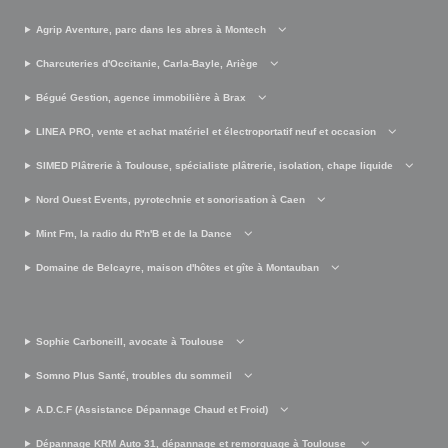
Agrip Aventure, parc dans les abres à Montech
Charcuteries d'Occitanie, Carla-Bayle, Ariège
Bégué Gestion, agence immobilière à Brax
LINEA PRO, vente et achat matériel et électroportatif neuf et occasion
SIMED Plâtrerie à Toulouse, spécialiste plâtrerie, isolation, chape liquide
Nord Ouest Events, pyrotechnie et sonorisation à Caen
Mint Fm, la radio du R'n'B et de la Dance
Domaine de Belcayre, maison d'hôtes et gîte à Montauban
Sophie Carboneill, avocate à Toulouse
Somno Plus Santé, troubles du sommeil
A.D.C.F (Assistance Dépannage Chaud et Froid)
Dépannage KRM Auto 31, dépannage et remorquage à Toulouse