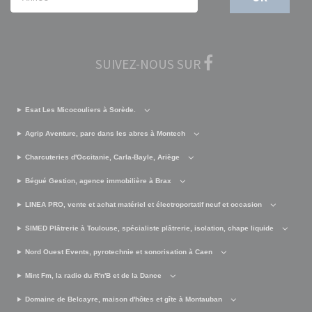
SUIVEZ-NOUS SUR
Esat Les Micocouliers à Sorède.
Agrip Aventure, parc dans les abres à Montech
Charcuteries d'Occitanie, Carla-Bayle, Ariège
Bégué Gestion, agence immobilière à Brax
LINEA PRO, vente et achat matériel et électroportatif neuf et occasion
SIMED Plâtrerie à Toulouse, spécialiste plâtrerie, isolation, chape liquide
Nord Ouest Events, pyrotechnie et sonorisation à Caen
Mint Fm, la radio du R'n'B et de la Dance
Domaine de Belcayre, maison d'hôtes et gîte à Montauban