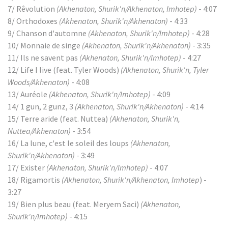
7/ Rêvolution
(Akhenaton, Shurik'n/Akhenaton, Imhotep)
- 4:07
8/ Orthodoxes
(Akhenaton, Shurik'n/Akhenaton)
- 4:33
9/ Chanson d'automne
(Akhenaton, Shurik'n/Imhotep)
- 4:28
10/ Monnaie de singe
(Akhenaton, Shurik'n/Akhenaton)
- 3:35
11/ Ils ne savent pas
(Akhenaton, Shurik'n/Imhotep)
- 4:27
12/ Life I live (feat. Tyler Woods)
(Akhenaton, Shurik'n, Tyler
Woods/Akhenaton)
- 4:08
13/ Auréole
(Akhenaton, Shurik'n/Imhotep)
- 4:09
14/ 1 gun, 2 gunz, 3
(Akhenaton, Shurik'n/Akhenaton)
- 4:14
15/ Terre aride (feat. Nuttea)
(Akhenaton, Shurik'n,
Nuttea/Akhenaton)
- 3:54
16/ La lune, c'est le soleil des loups
(Akhenaton,
Shurik'n/Akhenaton)
- 3:49
17/ Exister
(Akhenaton, Shurik'n/Imhotep)
- 4:07
18/ Rigamortis
(Akhenaton, Shurik'n/Akhenaton, Imhotep
) -
3:27
19/ Bien plus beau (feat. Meryem Saci)
(Akhenaton,
Shurik'n/Imhotep)
- 4:15