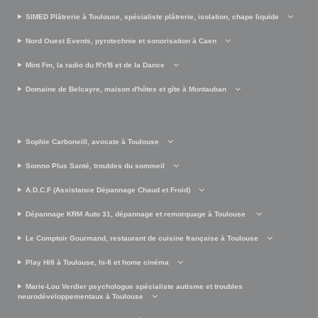
SIMED Plâtrerie à Toulouse, spécialiste plâtrerie, isolation, chape liquide
Nord Ouest Events, pyrotechnie et sonorisation à Caen
Mint Fm, la radio du R'n'B et de la Dance
Domaine de Belcayre, maison d'hôtes et gîte à Montauban
Sophie Carboneill, avocate à Toulouse
Somno Plus Santé, troubles du sommeil
A.D.C.F (Assistance Dépannage Chaud et Froid)
Dépannage KRM Auto 31, dépannage et remorquage à Toulouse
Le Comptoir Gourmand, restaurant de cuisine française à Toulouse
Play Hifi à Toulouse, hi-fi et home cinéma
Marie-Lou Verdier psychologue spécialiste autisme et troubles
neurodéveloppementaux à Toulouse