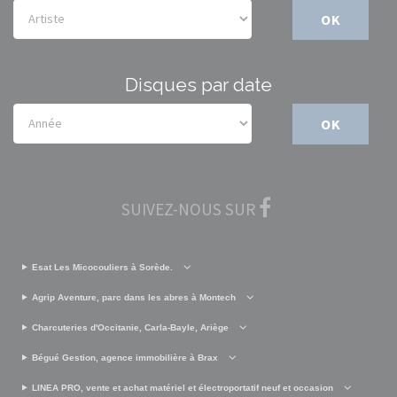
OK
Disques par date
OK
SUIVEZ-NOUS SUR
Esat Les Micocouliers à Sorède.
Agrip Aventure, parc dans les abres à Montech
Charcuteries d'Occitanie, Carla-Bayle, Ariège
Bégué Gestion, agence immobilière à Brax
LINEA PRO, vente et achat matériel et électroportatif neuf et occasion