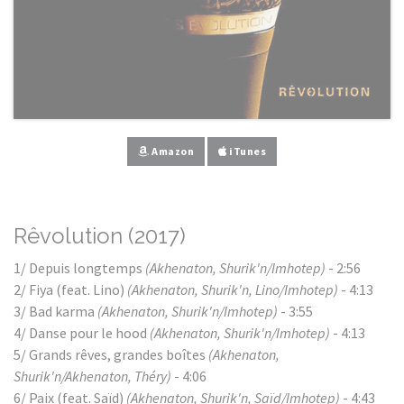
Amazon
iTunes
Rêvolution (2017)
1/ Depuis longtemps
(Akhenaton, Shurik'n/Imhotep)
- 2:56
2/ Fiya (feat. Lino)
(Akhenaton, Shurik'n, Lino/Imhotep)
- 4:13
3/ Bad karma
(Akhenaton, Shurik'n/Imhotep)
- 3:55
4/ Danse pour le hood
(Akhenaton, Shurik'n/Imhotep)
- 4:13
5/ Grands rêves, grandes boîtes
(Akhenaton,
Shurik'n/Akhenaton, Théry)
- 4:06
6/ Paix (feat. Saïd)
(Akhenaton, Shurik'n, Saïd/Imhotep)
- 4:43