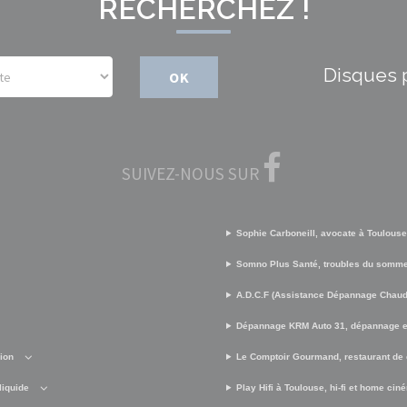
RECHERCHEZ !
Disques 
OK
SUIVEZ-NOUS SUR
Sophie Carboneill, avocate à Toulouse
Somno Plus Santé, troubles du somme
A.D.C.F (Assistance Dépannage Chaud 
Dépannage KRM Auto 31, dépannage e
sion
Le Comptoir Gourmand, restaurant de 
liquide
Play Hifi à Toulouse, hi-fi et home cin