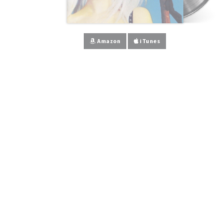
Amazon
iTunes