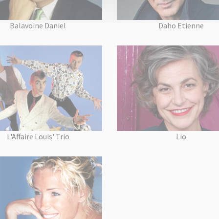
Balavoine Daniel
Daho Etienne
L'Affaire Louis' Trio
Lio