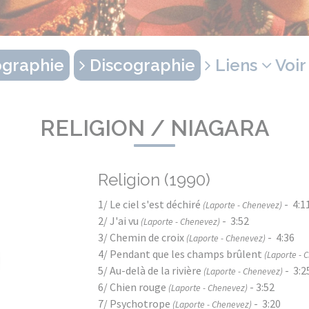
graphie
Discographie
Liens
Voir
RELIGION / NIAGARA
Religion (1990)
1/ Le ciel s'est déchiré
- 4:1
(Laporte - Chenevez)
2/ J'ai vu
- 3:52
(Laporte - Chenevez)
3/ Chemin de croix
- 4:36
(Laporte - Chenevez)
4/ Pendant que les champs brûlent
(Laporte - 
5/ Au-delà de la rivière
- 3:2
(Laporte - Chenevez)
6/ Chien rouge
- 3:52
(Laporte - Chenevez)
7/ Psychotrope
- 3:20
(Laporte - Chenevez)