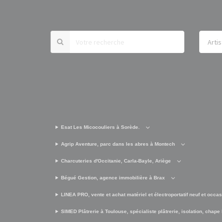
Esat Les Micocouliers à Sorède.
Agrip Aventure, parc dans les abres à Montech
Charcuteries d'Occitanie, Carla-Bayle, Ariège
Bégué Gestion, agence immobilière à Brax
LINEA PRO, vente et achat matériel et électroportatif neuf et occa
SIMED Plâtrerie à Toulouse, spécialiste plâtrerie, isolation, chape 