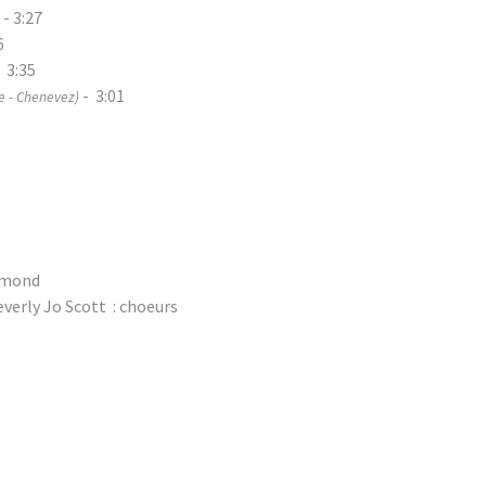
- 3:27
6
 3:35
- 3:01
e - Chenevez)
ammond
verly Jo Scott : choeurs