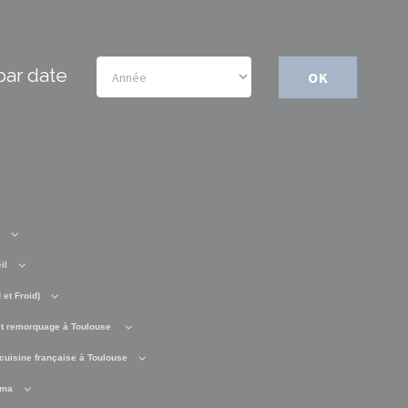
par date
OK
il
et Froid)
t remorquage à Toulouse
cuisine française à Toulouse
éma