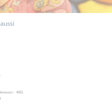
 aussi
1
- 4:01
Chenevez)
5