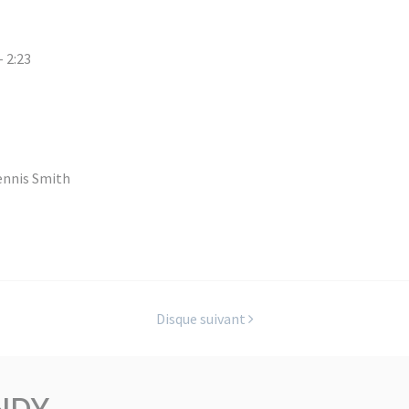
- 2:23
ennis Smith
Disque suivant
NDY