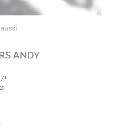
 aussi
ERS ANDY
7)
:25
4