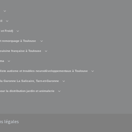
il
et Froid)
t remorquage à Toulouse
cuisine française à Toulouse
éma
liste autisme et troubles neurodéveloppementaux à Toulouse
 la Garonne La Salicaire, Tarn-et-Garonne
ur la distribution jardin et animalerie
s légales