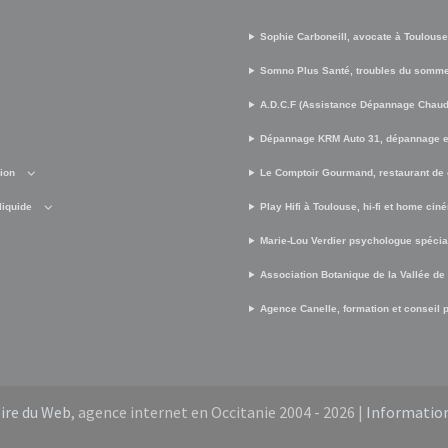
Sophie Carboneill, avocate à Toulouse
Somno Plus Santé, troubles du somme
A.D.C.F (Assistance Dépannage Chaud 
Dépannage KRM Auto 31, dépannage e
sion
Le Comptoir Gourmand, restaurant de 
liquide
Play Hifi à Toulouse, hi-fi et home cin
Marie-Lou Verdier psychologue spécia
Association Botanique de la Vallée de
Agence Canelle, formation et conseil po
oire du Web
, agence internet en Occitanie 2004 - 2026 |
Information