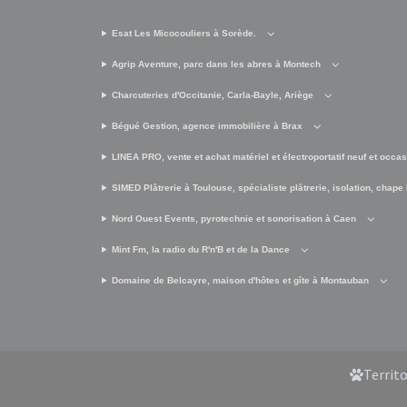
Esat Les Micocouliers à Sorède.
Agrip Aventure, parc dans les abres à Montech
Charcuteries d'Occitanie, Carla-Bayle, Ariège
Bégué Gestion, agence immobilière à Brax
LINEA PRO, vente et achat matériel et électroportatif neuf et occa
SIMED Plâtrerie à Toulouse, spécialiste plâtrerie, isolation, chape 
Nord Ouest Events, pyrotechnie et sonorisation à Caen
Mint Fm, la radio du R'n'B et de la Dance
Domaine de Belcayre, maison d'hôtes et gîte à Montauban
Territ