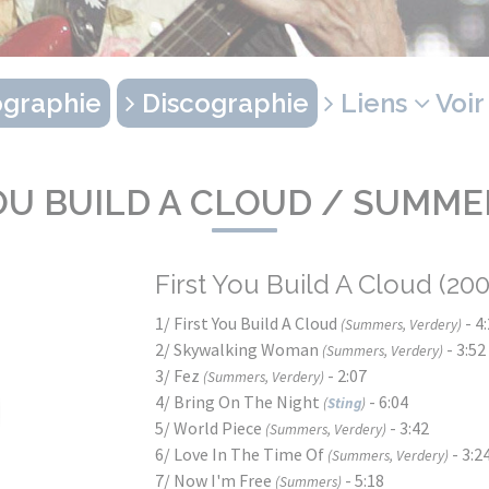
graphie
Discographie
Liens
Voir
OU BUILD A CLOUD / SUMM
First You Build A Cloud (200
1/ First You Build A Cloud
- 4
(Summers, Verdery)
2/ Skywalking Woman
- 3:52
(Summers, Verdery)
3/ Fez
- 2:07
(Summers, Verdery)
4/ Bring On The Night
- 6:04
(
Sting
)
5/ World Piece
- 3:42
(Summers, Verdery)
6/ Love In The Time Of
- 3:2
(Summers, Verdery)
7/ Now I'm Free
- 5:18
(Summers)