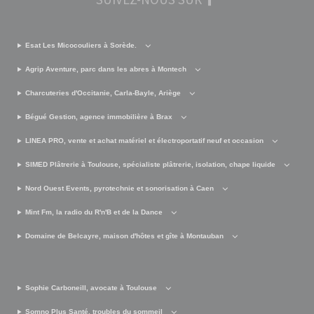
Esat Les Micocouliers à Sorède.
Agrip Aventure, parc dans les abres à Montech
Charcuteries d'Occitanie, Carla-Bayle, Ariège
Bégué Gestion, agence immobilière à Brax
LINEA PRO, vente et achat matériel et électroportatif neuf et occasion
SIMED Plâtrerie à Toulouse, spécialiste plâtrerie, isolation, chape liquide
Nord Ouest Events, pyrotechnie et sonorisation à Caen
Mint Fm, la radio du R'n'B et de la Dance
Domaine de Belcayre, maison d'hôtes et gîte à Montauban
Sophie Carboneill, avocate à Toulouse
Somno Plus Santé, troubles du sommeil