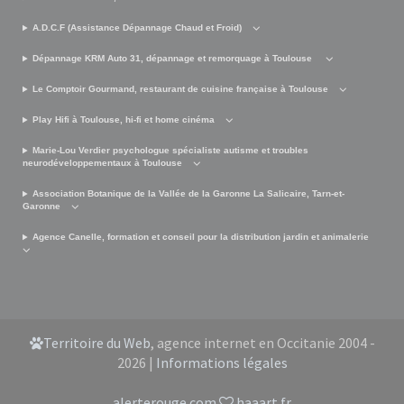
A.D.C.F (Assistance Dépannage Chaud et Froid)
Dépannage KRM Auto 31, dépannage et remorquage à Toulouse
Le Comptoir Gourmand, restaurant de cuisine française à Toulouse
Play Hifi à Toulouse, hi-fi et home cinéma
Marie-Lou Verdier psychologue spécialiste autisme et troubles
neurodéveloppementaux à Toulouse
Association Botanique de la Vallée de la Garonne La Salicaire, Tarn-et-
Garonne
Agence Canelle, formation et conseil pour la distribution jardin et animalerie
Territoire du Web
, agence internet en Occitanie 2004 -
2026 |
Informations légales
alerterouge.com
haaart.fr