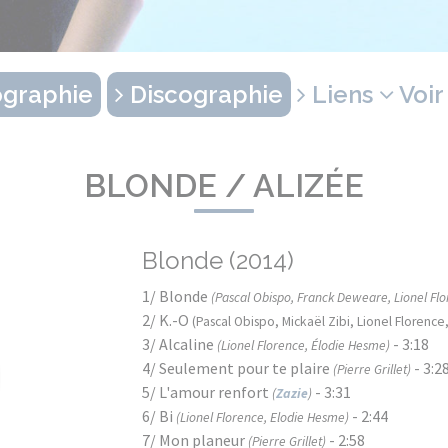
graphie
Discographie
Liens
Voir
BLONDE / ALIZÉE
Blonde (2014)
1/ Blonde
(Pascal Obispo, Franck Deweare, Lionel Flo
2/ K.-O
(Pascal Obispo, Mickaël Zibi, Lionel Florenc
3/ Alcaline
- 3:18
(Lionel Florence, Élodie Hesme)
4/ Seulement pour te plaire
- 3:2
(Pierre Grillet)
5/ L'amour renfort
- 3:31
(
Zazie
)
6/ Bi
- 2:44
(Lionel Florence, Elodie Hesme)
7/ Mon planeur
- 2:58
(Pierre Grillet)