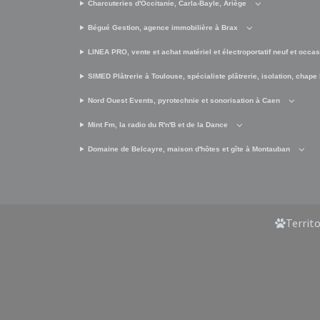
Charcuteries d'Occitanie, Carla-Bayle, Ariège
Bégué Gestion, agence immobilière à Brax
LINEA PRO, vente et achat matériel et électroportatif neuf et occa
SIMED Plâtrerie à Toulouse, spécialiste plâtrerie, isolation, chape 
Nord Ouest Events, pyrotechnie et sonorisation à Caen
Mint Fm, la radio du R'n'B et de la Dance
Domaine de Belcayre, maison d'hôtes et gîte à Montauban
Territ