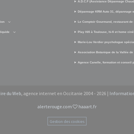
A.D.C.F (Assistance Dépannage Chaud 
Dépannage KRM Auto 31, dépannage e
sion
Le Comptoir Gourmand, restaurant de 
liquide
Play Hifi à Toulouse, hi-fi et home cin
Marie-Lou Verdier psychologue spécia
Association Botanique de la Vallée de
Agence Canelle, formation et conseil po
oire du Web
, agence internet en Occitanie 2004 - 2026 |
Information
alerterouge.com
haaart.fr
Gestion des cookies