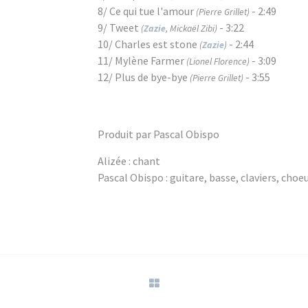
8/ Ce qui tue l'amour
- 2:49
(Pierre Grillet)
9/ Tweet
- 3:22
(
Zazie
, Mickaël Zibi)
10/ Charles est stone
- 2:44
(
Zazie
)
11/ Mylène Farmer
- 3:09
(Lionel Florence)
12/ Plus de bye-bye
- 3:55
(Pierre Grillet)
Produit par Pascal Obispo
Alizée : chant
Pascal Obispo : guitare, basse, claviers, choe