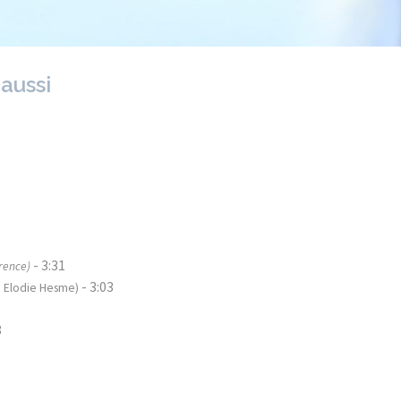
 aussi
- 3:31
rence)
- 3:03
e, Elodie Hesme)
8