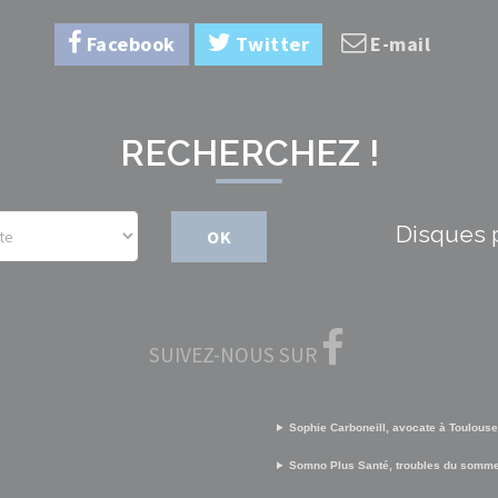
Facebook
Twitter
E-mail
RECHERCHEZ !
Disques 
OK
SUIVEZ-NOUS SUR
Sophie Carboneill, avocate à Toulouse
Somno Plus Santé, troubles du somme