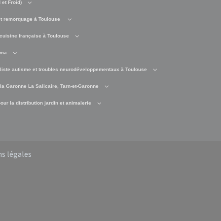
et Froid)
t remorquage à Toulouse
cuisine française à Toulouse
éma
liste autisme et troubles neurodéveloppementaux à Toulouse
 la Garonne La Salicaire, Tarn-et-Garonne
ur la distribution jardin et animalerie
s légales