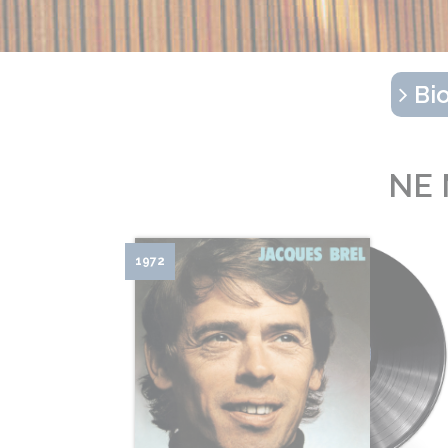
Bio
NE 
1972