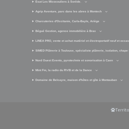
Esat Les Micocouliers à Sorède.
Agrip Aventure, parc dans les abres à Montech
Charcuteries d'Occitanie, Carla-Bayle, Ariège
Bégué Gestion, agence immobilière à Brax
LINEA PRO, vente et achat matériel et électroportatif neuf et occa
SIMED Plâtrerie à Toulouse, spécialiste plâtrerie, isolation, chape 
Nord Ouest Events, pyrotechnie et sonorisation à Caen
Mint Fm, la radio du R'n'B et de la Dance
Domaine de Belcayre, maison d'hôtes et gîte à Montauban
Territ