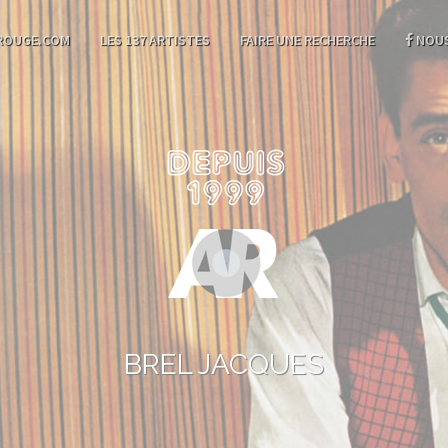
ROUGE.COM
LES 137 ARTISTES
FAIRE UNE RECHERCHE
NOUS
BREL JACQUES