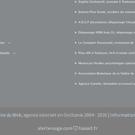
Sophie Carboneill, avocate à Toulouse
Somno Plus Santé, troubles du somme
A.D.C.F (Assistance Dépannage Chaud 
Dépannage KRM Auto 31, dépannage e
sion
Le Comptoir Gourmand, restaurant de 
liquide
Play Hifi à Toulouse, hi-fi et home cin
Marie-Lou Verdier psychologue spécia
Association Botanique de la Vallée de
Agence Canelle, formation et conseil po
oire du Web
, agence internet en Occitanie 2004 - 2026 |
Information
alerterouge.com
haaart.fr