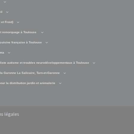
il
et Froid)
t remorquage à Toulouse
cuisine française à Toulouse
éma
liste autisme et troubles neurodéveloppementaux à Toulouse
 la Garonne La Salicaire, Tarn-et-Garonne
ur la distribution jardin et animalerie
s légales