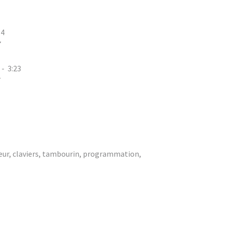
14
7
- 3:23
7
seur, claviers, tambourin, programmation,