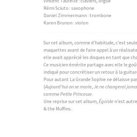
Vincent Taurelle : claviers, orgue
Rémi Sciuto : saxophone
Daniel Zimmermann : trombone
Karen Brunon : violon
Sur cet album, comme d'habitude, c'est seul
maquettes avant de faire appel à un réalisat
elle avait apprécié les disques en tant que ch
Ce musicien émérite partage avec elle le goût 
indiqué pour concrétiser un retour à la guitar
Pour autant La Grande Sophie ne délaisse pa
(
Aujourd'hui on se marie
,
Je ne changerai jama
comme
Petite Princesse
.
Une reprise sur cet album,
Égoïste
n'est autr
& the Muffins.