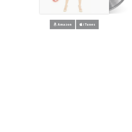
Amazon
iTunes