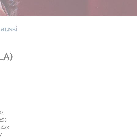
 aussi
LA)
05
2:53
 3:38
47