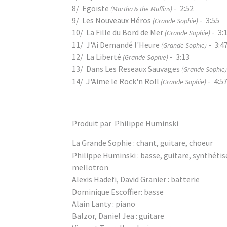
8/ Egoïste
- 2:52
(Martha & the Muffins)
9/ Les Nouveaux Héros
- 3:55
(Grande Sophie)
10/ La Fille du Bord de Mer
- 3:
(Grande Sophie)
11/ J'Ai Demandé l'Heure
- 3:4
(Grande Sophie)
12/ La Liberté
- 3:13
(Grande Sophie)
13/ Dans Les Reseaux Sauvages
(Grande Sophie)
14/ J'Aime le Rock'n Roll
- 4:5
(Grande Sophie)
Produit par Philippe Huminski
La Grande Sophie : chant, guitare, choeur
Philippe Huminski : basse, guitare, synthéti
mellotron
Alexis Hadefi, David Granier : batterie
Dominique Escoffier: basse
Alain Lanty : piano
Balzor, Daniel Jea : guitare