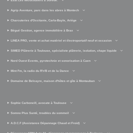
Esat Les Micocouliers à Sorède.
Agrip Aventure, parc dans les abres à Montech
Charcuteries d'Occitanie, Carla-Bayle, Ariège
Bégué Gestion, agence immobilière à Brax
LINEA PRO, vente et achat matériel et électroportatif neuf et occasion
SIMED Plâtrerie à Toulouse, spécialiste plâtrerie, isolation, chape liquide
Nord Ouest Events, pyrotechnie et sonorisation à Caen
Mint Fm, la radio du R'n'B et de la Dance
Domaine de Belcayre, maison d'hôtes et gîte à Montauban
Sophie Carboneill, avocate à Toulouse
Somno Plus Santé, troubles du sommeil
A.D.C.F (Assistance Dépannage Chaud et Froid)