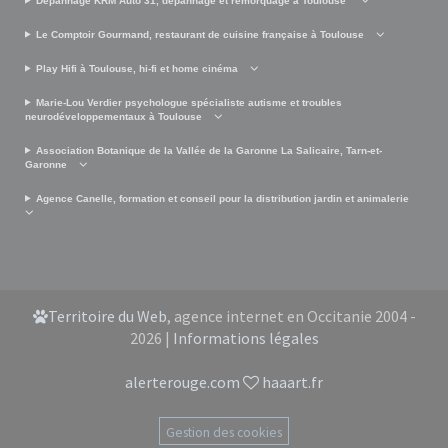
Dépannage KRM Auto 31, dépannage et remorquage à Toulouse
Le Comptoir Gourmand, restaurant de cuisine française à Toulouse
Play Hifi à Toulouse, hi-fi et home cinéma
Marie-Lou Verdier psychologue spécialiste autisme et troubles
neurodéveloppementaux à Toulouse
Association Botanique de la Vallée de la Garonne La Salicaire, Tarn-et-
Garonne
Agence Canelle, formation et conseil pour la distribution jardin et animalerie
Territoire du Web
, agence internet en Occitanie 2004 -
2026 |
Informations légales
alerterouge.com
haaart.fr
Gestion des cookies