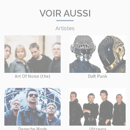
VOIR AUSSI
Artistes
Art Of Noise (the)
Daft Punk
Depeche Mode
Ultravox