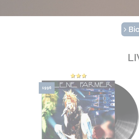
Bio
L
1996