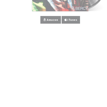
Amazon
iTunes