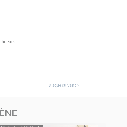
 choeurs
Disque suivant
LÈNE