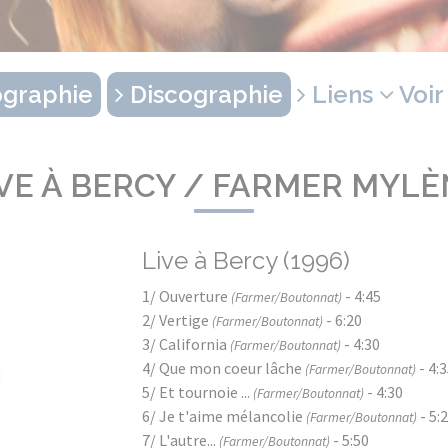
graphie
Discographie
Liens
Voir
IVE À BERCY / FARMER MYLÈ
Live à Bercy (1996)
1/ Ouverture
- 4:45
(Farmer/Boutonnat)
2/ Vertige
- 6:20
(Farmer/Boutonnat)
3/ California
- 4:30
(Farmer/Boutonnat)
4/ Que mon coeur lâche
- 4:3
(Farmer/Boutonnat)
5/ Et tournoie ...
- 4:30
(Farmer/Boutonnat)
6/ Je t'aime mélancolie
- 5:
(Farmer/Boutonnat)
7/ L'autre...
- 5:50
(Farmer/Boutonnat)