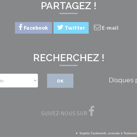
PARTAGEZ !
Facebook
Twitter
E-mail
RECHERCHEZ !
Disques 
OK
SUIVEZ-NOUS SUR
Sophie Carboneill, avocate à Toulouse