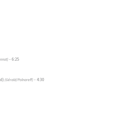
- 6:25
nnat)
ed)
- 4:30
(Gérald/Polnareff)