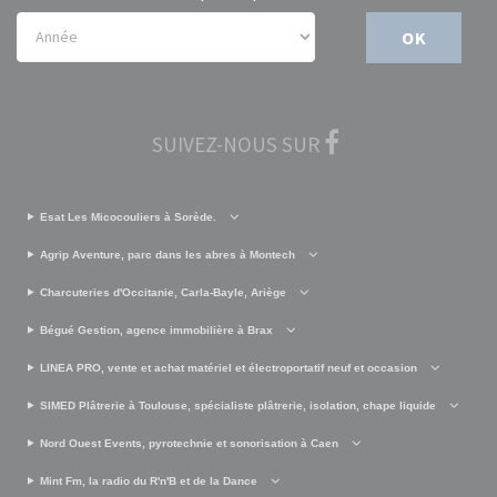
OK
SUIVEZ-NOUS SUR
Esat Les Micocouliers à Sorède.
Agrip Aventure, parc dans les abres à Montech
Charcuteries d'Occitanie, Carla-Bayle, Ariège
Bégué Gestion, agence immobilière à Brax
LINEA PRO, vente et achat matériel et électroportatif neuf et occasion
SIMED Plâtrerie à Toulouse, spécialiste plâtrerie, isolation, chape liquide
Nord Ouest Events, pyrotechnie et sonorisation à Caen
Mint Fm, la radio du R'n'B et de la Dance