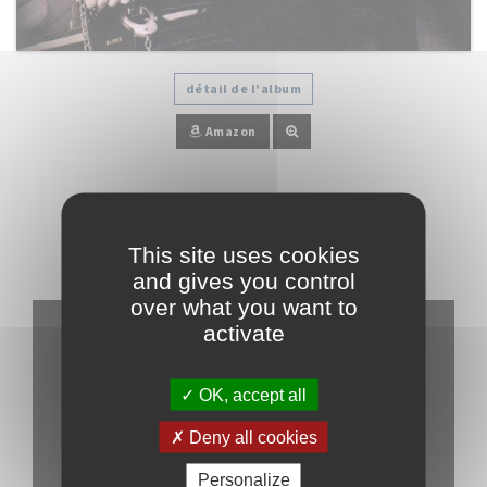
détail de l'album
Amazon
LA PLAYLIST
This site uses cookies
Blues Brothers (the)
and gives you control
over what you want to
activate
OK, accept all
Deny all cookies
YouTube (playlist) is disabled.
Allow
Personalize