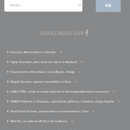
OK
SUIVEZ-NOUS SUR
Esat Les Micocouliers à Sorède.
Agrip Aventure, parc dans les abres à Montech
Charcuteries d'Occitanie, Carla-Bayle, Ariège
Bégué Gestion, agence immobilière à Brax
LINEA PRO, vente et achat matériel et électroportatif neuf et occasion
SIMED Plâtrerie à Toulouse, spécialiste plâtrerie, isolation, chape liquide
Nord Ouest Events, pyrotechnie et sonorisation à Caen
Mint Fm, la radio du R'n'B et de la Dance