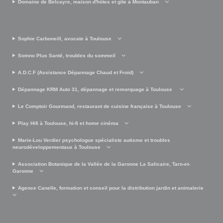
Domaine de Belcayre, maison d'hôtes et gîte à Montauban
Sophie Carboneill, avocate à Toulouse
Somno Plus Santé, troubles du sommeil
A.D.C.F (Assistance Dépannage Chaud et Froid)
Dépannage KRM Auto 31, dépannage et remorquage à Toulouse
Le Comptoir Gourmand, restaurant de cuisine française à Toulouse
Play Hifi à Toulouse, hi-fi et home cinéma
Marie-Lou Verdier psychologue spécialiste autisme et troubles
neurodéveloppementaux à Toulouse
Association Botanique de la Vallée de la Garonne La Salicaire, Tarn-et-
Garonne
Agence Canelle, formation et conseil pour la distribution jardin et animalerie