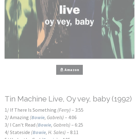
Amazon
Tin Machine Live, Oy vey, baby (1992)
1/ If There Is Something
(Ferry)
– 3:55
2/ Amazing
(
Bowie
, Gabrels)
– 4:06
3/ I Can't Read
(
Bowie
, Gabrels)
– 6:25
4/ Stateside
(
Bowie
, H. Sales)
– 8:11