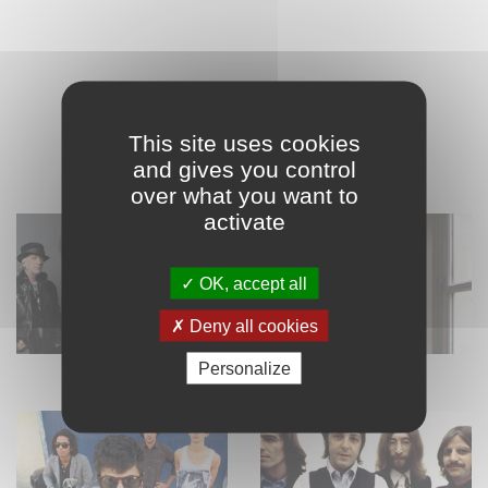
VOIR AUSSI
This site uses cookies
and gives you control
Artistes
over what you want to
activate
OK, accept all
Deny all cookies
Aerosmith
Bauer Axel
Personalize