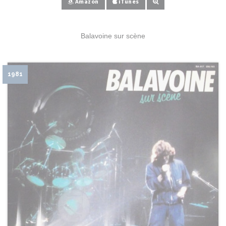
Amazon
iTunes
Balavoine sur scène
1981