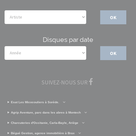
OK
Disques par date
OK
SUIVEZ-NOUS SUR
Esat Les Micocouliers à Sorède.
Agrip Aventure, parc dans les abres à Montech
Charcuteries d'Occitanie, Carla-Bayle, Ariège
Bégué Gestion, agence immobilière à Brax