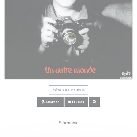
détail de l'album
Amazon
iTunes
Starmania