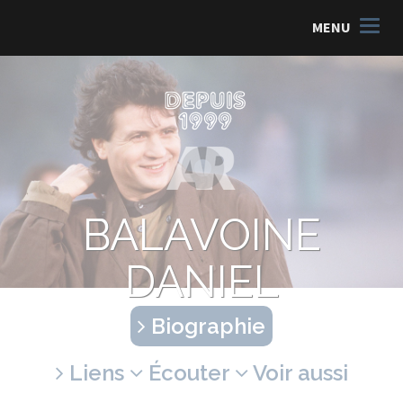
MENU
BALAVOINE
DANIEL
Biographie
Liens
Écouter
Voir aussi