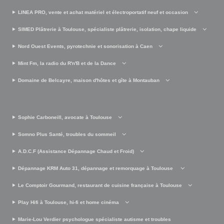
LINEA PRO, vente et achat matériel et électroportatif neuf et occasion
SIMED Plâtrerie à Toulouse, spécialiste plâtrerie, isolation, chape liquide
Nord Ouest Events, pyrotechnie et sonorisation à Caen
Mint Fm, la radio du R'n'B et de la Dance
Domaine de Belcayre, maison d'hôtes et gîte à Montauban
Sophie Carboneill, avocate à Toulouse
Somno Plus Santé, troubles du sommeil
A.D.C.F (Assistance Dépannage Chaud et Froid)
Dépannage KRM Auto 31, dépannage et remorquage à Toulouse
Le Comptoir Gourmand, restaurant de cuisine française à Toulouse
Play Hifi à Toulouse, hi-fi et home cinéma
Marie-Lou Verdier psychologue spécialiste autisme et troubles